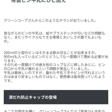
グリーンコープさんからこのようなチラシが出ていました。
昔ながらのビンの牛乳は、紙やプラスチックの匂いなどの問題も
なく、またリサイクルもできる環境とおいしさの面でもよいも
の。
200mlの小型のビンはそのまま飲み切ることが出来ますが、
900mlも入っているビンだとどうしても一度開けて閉める必要があ
ります。
そのため一度開けて中身を他のコップなどに移したあとに、ビン
の口から牛乳が垂れるという問題が発生していました。
牛乳は美味しいのですが、垂れた牛乳で手やビンが汚れるという
のはあまり好ましいものではなく、使用者は長年困っていたよう
です。
液だれ防止キャップの登場
そこで30周年を機に、グリーンコープさんでは『産直びん牛乳の