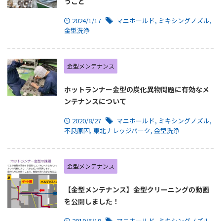
うこと
2024/1/17
マニホールド
,
ミキシングノズル
,
金型洗浄
金型メンテナンス
ホットランナー金型の炭化異物問題に有効なメ
ンテナンスについて
2020/8/27
マニホールド
,
ミキシングノズル
,
不良原因
,
東北ナレッジパーク
,
金型洗浄
金型メンテナンス
【金型メンテナンス】金型クリーニングの動画
を公開しました！
2019/6/19
マニホールド
,
ミキシングノズル
,