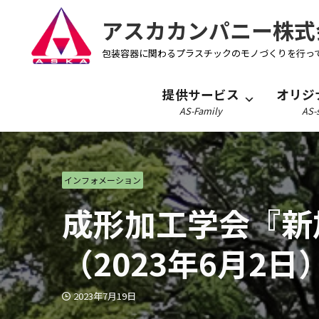
アスカカンパニー株式
包装容器に関わるプラスチックのモノづくりを行っ
提供サービス
オリジ
AS-Family
AS-s
インフォメーション
成形加工学会『新
（2023年6月2日
2023年7月19日