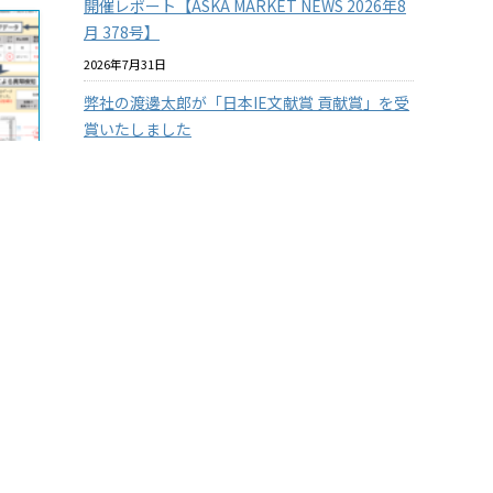
開催レポート【ASKA MARKET NEWS 2026年8
月 378号】
2026年7月31日
弊社の渡邊太郎が「日本IE文献賞 貢献賞」を受
賞いたしました
2026年7月29日
【従業員の安全を守る】3つの防衛ラインで挑
む！徹底したクマ対策
2026年7月29日
【兵庫県の企業様限定】アスカカンパニーの有
料セミナーを無料で体験 2026年度版
2026年7月22日
『温室効果ガス排出量の見える化』に挑戦！
その１
2026年7月15日