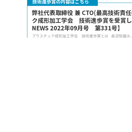
技術進歩賞の内容はこちら
弊社代表取締役 兼 CTO(最高技術責
ク成形加工学会 技術進歩賞を受賞しまし
NEWS 2022年09月号 第331号】
プラスチック成形加工学会 技術進歩賞とは 長沼恒雄は
「射出成型機型締装置の予知保全につながる異常検知技術の開
続きを見る
2023年6月2日当日は東京工業大学で開催され、
バーは大学教授・企業の技術責任者など成形・加
通された方々でした。
本学会は成形に限らず様々な産学組織から５０名
加されており、日々技術交流が行われています。
今回の講演は、株式会社神戸製鋼、株式会社IBUK
カカンパニーの３社で、弊社は最後でした。
IBUKIさんは山形の金型メーカーさんです。