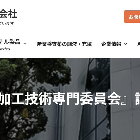
会社
お問
ています
ナル製品
産業検査薬の調液・充填
企業情報
eries
加工技術専門委員会』
）