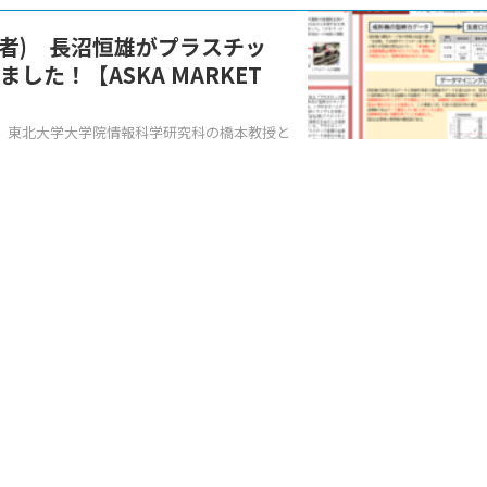
任者) 長沼恒雄がプラスチッ
た！【ASKA MARKET
、東北大学大学院情報科学研究科の橋本教授と
発」を発表し、第9回技術進歩賞を受賞 ...
参加メン
工に精
ほど参
I、アス