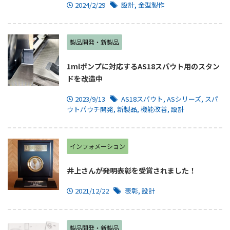
2024/2/29
設計
,
金型製作
製品開発・新製品
1mlポンプに対応するAS18スパウト用のスタン
ドを改造中
2023/9/13
AS18スパウト
,
ASシリーズ
,
スパ
ウトパウチ開発
,
新製品
,
機能改善
,
設計
インフォメーション
井上さんが発明表彰を受賞されました！
2021/12/22
表彰
,
設計
製品開発・新製品