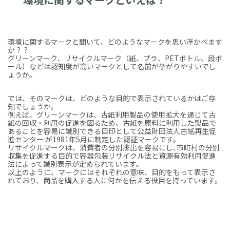
環境に関するマークと聞いて、どのようなマークを思い浮かべます
か？？
グリーンマーク、リサイクルマーク（紙、プラ、PETボトル、段ボ
ール）などは認知度が高いマークとして名前が挙がりやすいでし
ょうか。
では、そのマークは、どのような目的で表示されているかはご存
知でしょうか。
例えば、グリーンマークは、古紙利用製品の使用拡大を通じて古
紙の回収・利用の促進を図るため、古紙を原料に利用した製品で
あることを容易に識別できる目印として公益財団法人古紙再生促
進センター が1981年5月に制定した認証マークです。
リサイクルマークは、消費者の分別排出を容易にし､市町村の分別
収集を促進する目的で容器包装リサイクル法と資源有効利用促進
法によって識別表示が定められています。
以上のように、マークにはそれぞれの意味、目的をもって表示さ
れており、商品を購入する人に何かを伝える役目を持っています。