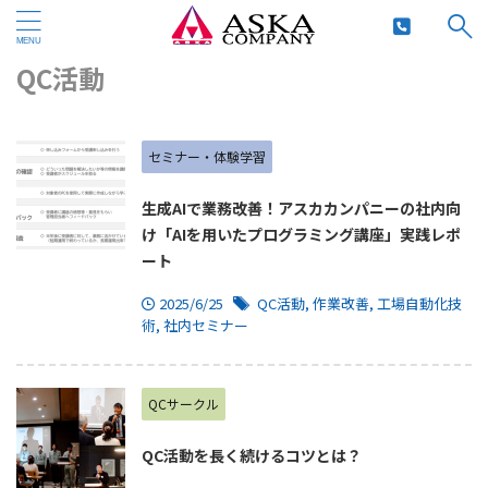
HOME
>
QC活動
QC活動
セミナー・体験学習
生成AIで業務改善！アスカカンパニーの社内向
け「AIを用いたプログラミング講座」実践レポ
ート
2025/6/25
QC活動
,
作業改善
,
工場自動化技
術
,
社内セミナー
QCサークル
QC活動を長く続けるコツとは？