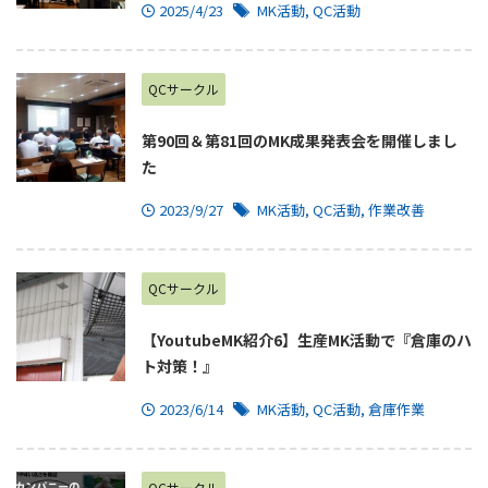
2025/4/23
MK活動
,
QC活動
QCサークル
第90回＆第81回のMK成果発表会を開催しまし
た
2023/9/27
MK活動
,
QC活動
,
作業改善
QCサークル
【YoutubeMK紹介6】生産MK活動で『倉庫のハ
ト対策！』
2023/6/14
MK活動
,
QC活動
,
倉庫作業
QCサークル