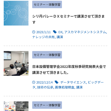
セミナー・体験学習
シリ丹バレーＤＸセミナーで講演させて頂きま
す
2023/1/11
DX
,
アスカマネジメントシステム
,
ナレッジの共有
,
講演
セミナー・体験学習
日本設備管理学会2022年度秋季研究発表大会で
講演させて頂きました。
2022/12/14
データサイエンス
,
ビッグデー
タ
,
技術の伝承
,
画像処理検査
,
講演
セミナー・体験学習