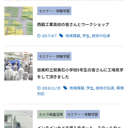
セミナー・体験学習
西脇工業高校の皆さんとワークショップ
2017/4/7
地域貢献
,
学生
,
技術の伝承
セミナー・体験学習
加美町立賀美石小学校5年生の皆さんに工場見学
をして頂きました
2016/11/25
地域貢献
,
学生
,
技術の伝承
,
環境
対応
カメラ検査活用
セミナー・体験学習
インラインカメラ導入サポート スクールやっ