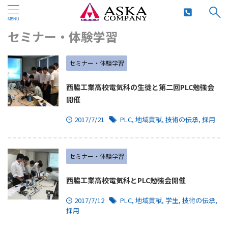
HOME
>
セミナー・体験学習
>
セミナー・体験学習
セミナー・体験学習
西脇工業高校電気科の生徒と第二回PLC勉強会
開催
2017/7/21
PLC
,
地域貢献
,
技術の伝承
,
採用
セミナー・体験学習
西脇工業高校電気科とPLC勉強会開催
2017/7/12
PLC
,
地域貢献
,
学生
,
技術の伝承
,
採用