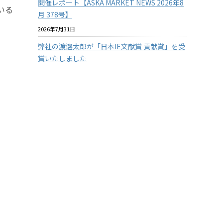
開催レポート【ASKA MARKET NEWS 2026年8
いる
月 378号】
2026年7月31日
弊社の渡邊太郎が「日本IE文献賞 貢献賞」を受
賞いたしました
2026年7月29日
【従業員の安全を守る】3つの防衛ラインで挑
む！徹底したクマ対策
2026年7月29日
【兵庫県の企業様限定】アスカカンパニーの有
料セミナーを無料で体験 2026年度版
2026年7月22日
『温室効果ガス排出量の見える化』に挑戦！
東市の
その１
ま
2026年7月15日