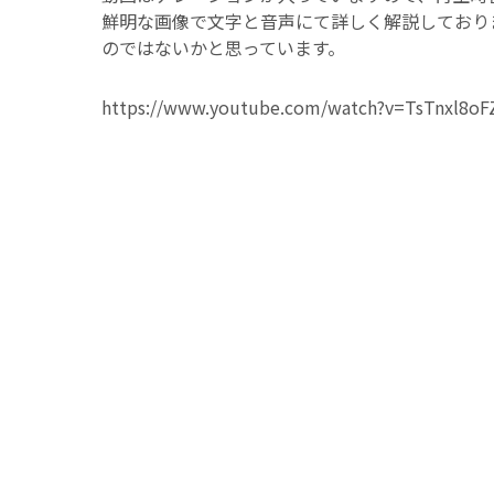
鮮明な画像で文字と音声にて詳しく解説しており
のではないかと思っています。
https://www.youtube.com/watch?v=TsTnxl8oF
-
インフォメーション
-
工場・事業所紹介
,
工場自動化技術
関連記事
インフォメーション
宮城県加美町町
アスカカンパニーの東
本社にお越しになられま
す。 今 ...