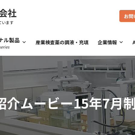
会社
お問
ています
ナル製品
産業検査薬の調液・充填
企業情報
eries
NY 紹介ムービー15年7月