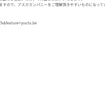
ますので、アスカカンパニーをご理解頂きやすいものになって
Zk&feature=youtu.be
長にご来社いただきました！
北工場があります宮城県は加美町の猪股町長様、ひと・仕事支援室の皆様が加
した。 東北工場は今年で設立40周年を迎え、更に新工場の建設も迫っており