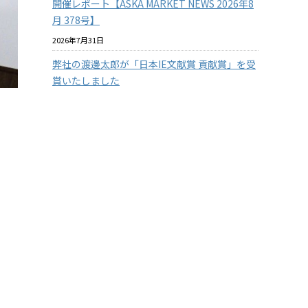
開催レポート【ASKA MARKET NEWS 2026年8
月 378号】
2026年7月31日
弊社の渡邊太郎が「日本IE文献賞 貢献賞」を受
賞いたしました
2026年7月29日
【従業員の安全を守る】3つの防衛ラインで挑
む！徹底したクマ対策
2026年7月29日
【兵庫県の企業様限定】アスカカンパニーの有
料セミナーを無料で体験 2026年度版
2026年7月22日
『温室効果ガス排出量の見える化』に挑戦！
その１
2026年7月15日