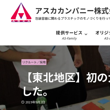
アスカカンパニー株式
包装容器に関わるプラスチックのモノづくりを行っ
提供サービス
オリジ
AS-Family
AS-s
リクルート／採用
【東北地区】初の
した。
2019年9月2日