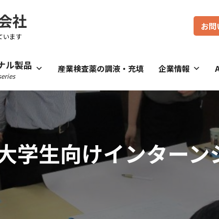
会社
お問
ています
ナル製品
産業検査薬の調液・充填
企業情報
eries
大学生向けインターン