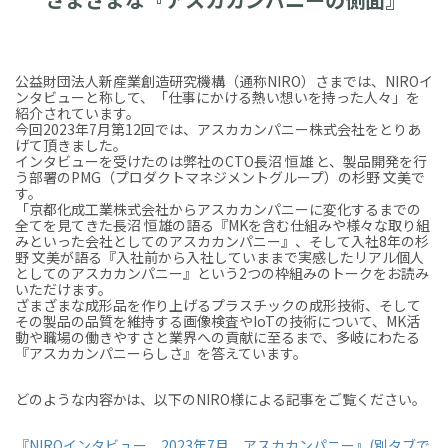
公益財団法人新産業創造研究機構（通称NIRO）さまでは、NIROイ
ンタビューと称して、「仕事にかける熱い想いを持った人々」を
紹介されています。
今回2023年7月第12回では、アスカカンパニー株式会社をとりあ
げて頂きました。
インタビューを受けたのは弊社のCTO長沼 恒雄 と、製品開発を行
う部署のPMG（プロダクトマネジメントグループ）の杉野 文美で
す。
「京都化成工業株式会社からアスカカンパニーに変化するまでの
全てを見てきた長沼 恒雄の語る『MKを含む仕組みや様々な取り組
みといった会社としてのアスカカンパニー』、そして入社8年の杉
野 文美が語る『入社前から入社していままで実感したリアル個人
としてのアスカカンパニー』という2つの枠組みのトークをお読み
いただけます。
ざまざまな成形品を作り上げるプラスチックの成形技術、そして
その製品の品質を維持する画像検査やIoTの技術について、MK活
動や職場の働きやすさと業界への貢献に至るまで、多岐にわたる
『アスカカンパニーらしさ』を答えています。
どのような内容かは、以下のNIRO様による記事をご覧ください。
『NIROインタビュー 2023年7月 アスカカンパニー』(別タブで