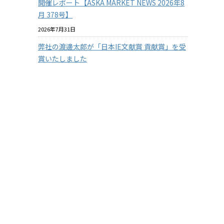
開催レポート【ASKA MARKET NEWS 2026年8
月 378号】
2026年7月31日
弊社の渡邊太郎が「日本IE文献賞 貢献賞」を受
賞いたしました
2026年7月29日
【従業員の安全を守る】3つの防衛ラインで挑
む！徹底したクマ対策
2026年7月29日
【兵庫県の企業様限定】アスカカンパニーの有
料セミナーを無料で体験 2026年度版
せ
2026年7月22日
『温室効果ガス排出量の見える化』に挑戦！
その１
2026年7月15日