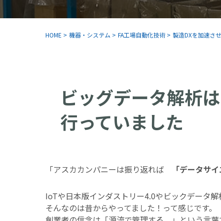
HOME
>
機器・システム
>
FA工場自動化技術
>
製造DXを加速させ
ビッグデータ解析は
行っていました
「アスカカンパニーは振り返れば
「データサイ
IoTや日本版インダストリー4.0やビックデータ
そんなのは昔からやってました！って感じです。
創業者の信念は「源流で管理する。」という言葉