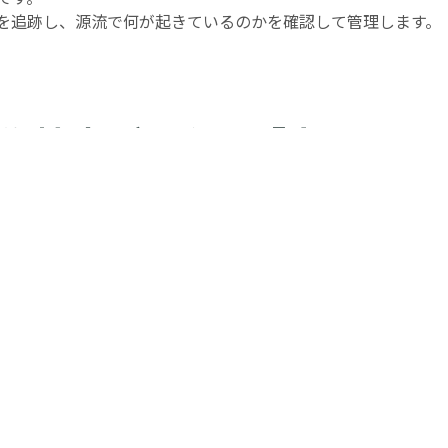
を追跡し、源流で何が起きているのかを確認して管理します。
像検査データを「宝の山」
しています。
での『カメラ検査』は検査だけすればよいという事ではありま
に、理解を進め使いこなしていく必要があります。
、生産工程の状態を可視化することが出来るようになります。