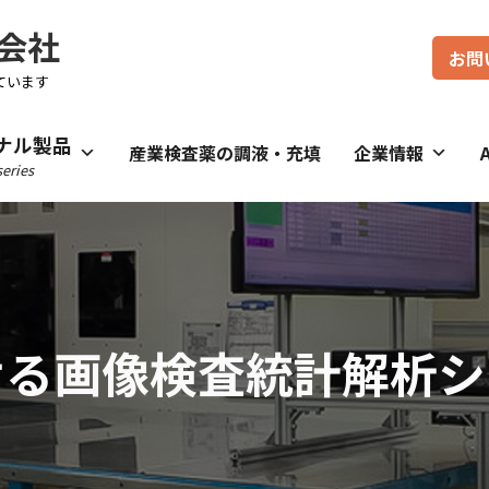
会社
お問
ています
ナル製品
産業検査薬の調液・充填
企業情報
eries
る画像検査統計解析シス