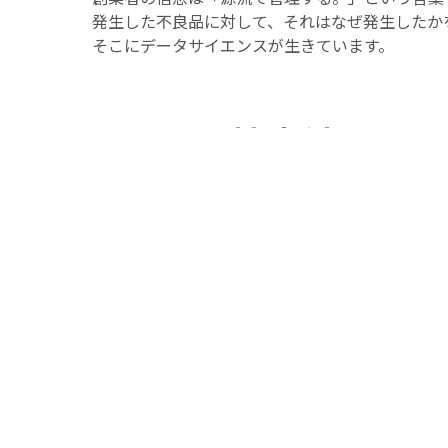
発生した不良品に対して、それはなぜ発生したか
そこにデータサイエンスが生きています。
カメラ検査結果の画
に変える
カメラ検査の設置や画像処理検査を社内で構築中
まだまだいろいろなところが道半ばですが、弊社
ん。
画像処理検査の結果がどういう状態であるのか？
正しいのか、何を意味しているのかが分かるよう
また、理解が進めばカメラ検査結果のデータより