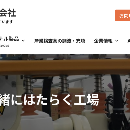
会社
お問
ています
ナル製品
産業検査薬の調液・充填
企業情報
eries
緒にはたらく工場