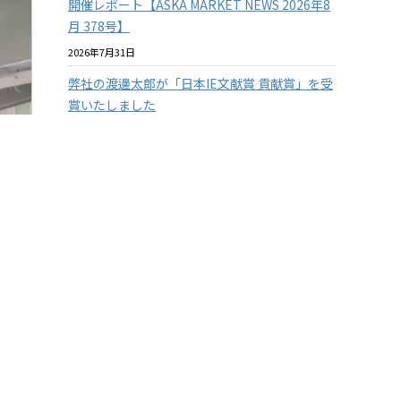
開催レポート【ASKA MARKET NEWS 2026年8
月 378号】
2026年7月31日
弊社の渡邊太郎が「日本IE文献賞 貢献賞」を受
賞いたしました
2026年7月29日
【従業員の安全を守る】3つの防衛ラインで挑
む！徹底したクマ対策
2026年7月29日
【兵庫県の企業様限定】アスカカンパニーの有
料セミナーを無料で体験 2026年度版
2026年7月22日
『温室効果ガス排出量の見える化』に挑戦！
その１
2026年7月15日