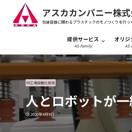
アスカカンパニー株式
包装容器に関わるプラスチックのモノづくりを行っ
提供サービス
オリジ
AS-Family
AS-s
FA工場自動化技術
人とロボットが一
2020年4月9日