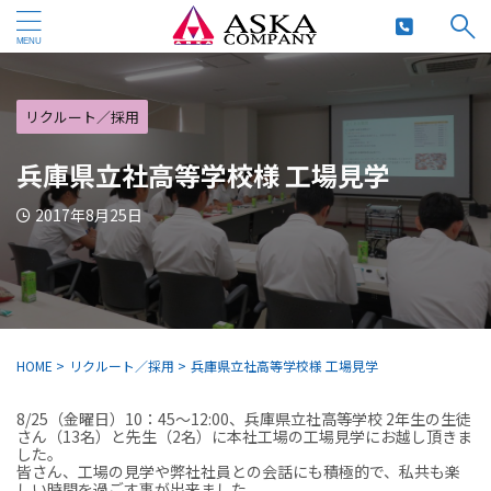
リクルート／採用
兵庫県立社高等学校様 工場見学
2017年8月25日
HOME
>
リクルート／採用
>
兵庫県立社高等学校様 工場見学
8/25（金曜日）10：45～12:00、兵庫県立社高等学校 2年生の生徒
さん（13名）と先生（2名）に本社工場の工場見学にお越し頂きま
した。
皆さん、工場の見学や弊社社員との会話にも積極的で、私共も楽
しい時間を過ごす事が出来ました。