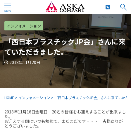
インフォメーション
「西日本プラスチックJP会」さんに来
ていただきました。
2018年11月20日
HOME
>
インフォメーション
>
「西日本プラスチックJP会」さんに来ていただ
2018年11月16日金曜日 20名の皆様をお迎えすることが出来まし
た。
お迎えする側はいつも勉強で、まだまだです・・・ 皆様ありが
とうございました。