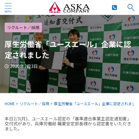
リクルート／採用
厚生労働省「ユースエール」企業に認
定されました
2020年2月3日
HOME
>
リクルート／採用
>
厚生労働省「ユースエール」企業に認定されまし
本日2/3(月)、ユースエール認定の「基準適合事業主認定通知書」
交付式があり、兵庫労働局 職業安定部長様から認定書をいただき
ました。