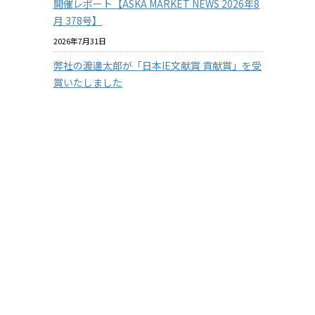
開催レポート【ASKA MARKET NEWS 2026年8
月 378号】
2026年7月31日
弊社の渡邊太郎が「日本IE文献賞 貢献賞」を受
賞いたしました
2026年7月29日
【従業員の安全を守る】3つの防衛ラインで挑
む！徹底したクマ対策
2026年7月29日
【兵庫県の企業様限定】アスカカンパニーの有
料セミナーを無料で体験 2026年度版
2026年7月22日
『温室効果ガス排出量の見える化』に挑戦！
その１
2026年7月15日