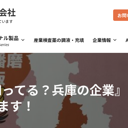
会社
お問
ています
ナル製品
産業検査薬の調液・充填
企業情報
eries
『知ってる？兵庫の企業
ます！