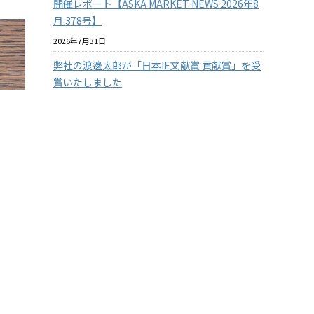
開催レポート【ASKA MARKET NEWS 2026年8
月 378号】
2026年7月31日
弊社の渡邊太郎が「日本IE文献賞 貢献賞」を受
賞いたしました
2026年7月29日
【従業員の安全を守る】3つの防衛ラインで挑
む！徹底したクマ対策
2026年7月29日
【兵庫県の企業様限定】アスカカンパニーの有
料セミナーを無料で体験 2026年度版
2026年7月22日
『温室効果ガス排出量の見える化』に挑戦！
その１
2026年7月15日