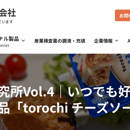
会社
お問
ています
ナル製品
産業検査薬の調液・充填
企業情報
eries
究所Vol.4｜いつでも
「torochi チーズ