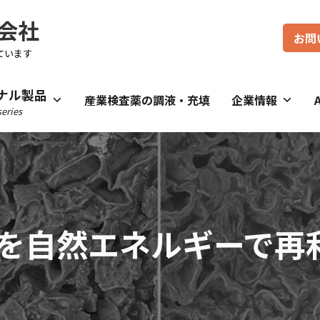
会社
お問
ています
ナル製品
産業検査薬の調液・充填
企業情報
eries
を自然エネルギーで再