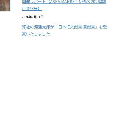
開催レポート【ASKA MARKET NEWS 2026年8
月 378号】
2026年7月31日
弊社の渡邊太郎が「日本IE文献賞 貢献賞」を受
賞いたしました
2026年7月29日
【従業員の安全を守る】3つの防衛ラインで挑
む！徹底したクマ対策
2026年7月29日
【兵庫県の企業様限定】アスカカンパニーの有
料セミナーを無料で体験 2026年度版
2026年7月22日
『温室効果ガス排出量の見える化』に挑戦！
その１
2026年7月15日