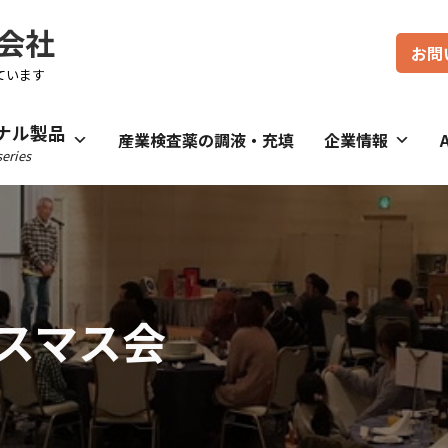
会社
お問
ています
ナル製品
産業検査薬の調液・充填
企業情報
eries
スマス会