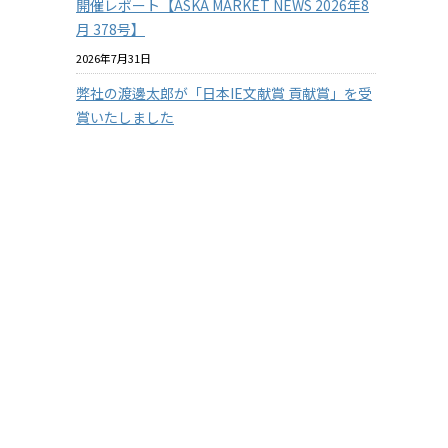
開催レポート【ASKA MARKET NEWS 2026年8
月 378号】
2026年7月31日
弊社の渡邊太郎が「日本IE文献賞 貢献賞」を受
賞いたしました
2026年7月29日
【従業員の安全を守る】3つの防衛ラインで挑
む！徹底したクマ対策
2026年7月29日
【兵庫県の企業様限定】アスカカンパニーの有
料セミナーを無料で体験 2026年度版
2026年7月22日
『温室効果ガス排出量の見える化』に挑戦！
その１
2026年7月15日