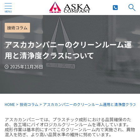
技術コラム
アスカカンパニーのクリーンルーム運
用と清浄度クラスについて
2025年11月26日
HOME
>
技術コラム
>
アスカカンパニーのクリーンルーム運用と清浄度クラス
アスカカンパニーでは、プラスチック成形における品質確保のた
め、各工場にバイオロジカルクリーンルームを導入しています。
成形作業は基本的にすべてこのクリーンルーム内で実施され、異物
混入を防ぎ、より高い品質水準の維持に努めています。