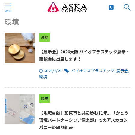
HOME
>
環境
>
環境
環境
【展示会】2026大阪 バイオプラスチック展示・
商談会に出展します！
2026/2/25
バイオマスプラスチック
,
展示会
,
環境
環境
【地域貢献】加東市と共に歩む11年。「かとう
環境パートナーシップ倶楽部」でのアスカカン
パニーの取り組み