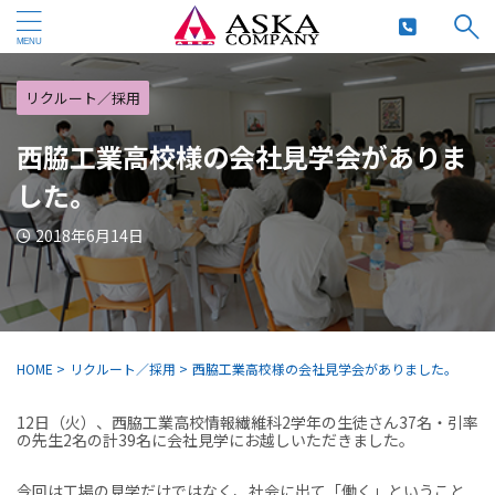
リクルート／採用
西脇工業高校様の会社見学会がありま
した。
2018年6月14日
HOME
>
リクルート／採用
>
西脇工業高校様の会社見学会がありました。
12日（火）、西脇工業高校情報繊維科2学年の生徒さん37名・引率
の先生2名の計39名に会社見学にお越しいただきました。
今回は工場の見学だけではなく、社会に出て「働く」ということ