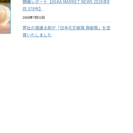
開催レポート【ASKA MARKET NEWS 2026年8
月 378号】
2026年7月31日
弊社の渡邊太郎が「日本IE文献賞 貢献賞」を受
賞いたしました
2026年7月29日
【従業員の安全を守る】3つの防衛ラインで挑
む！徹底したクマ対策
2026年7月29日
【兵庫県の企業様限定】アスカカンパニーの有
料セミナーを無料で体験 2026年度版
2026年7月22日
『温室効果ガス排出量の見える化』に挑戦！
その１
2026年7月15日