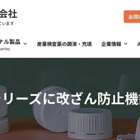
会社
お問
ています
ナル製品
産業検査薬の調液・充填
企業情報
eries
トシリーズに改ざん防止