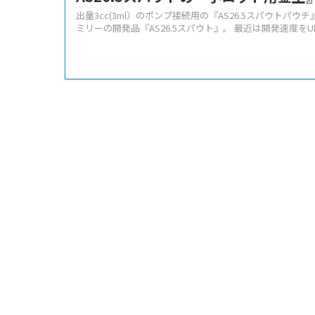
出量3cc(3ml）のポンプ接続用の『AS26.5スパウトパ
ミリーの開発品『AS26.5スパウト』。 最近は開発速度をU
その前のブログ記事では『専用パウチスタンド』
『3ml吐出ポンプ向けAS26.5パウ
AS26.5スパウト用の『スタンド』です スパウトパウチ
して活用する方法を提供しております。 現在、ポンプを接
ト ...