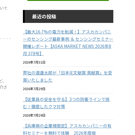
いて
最近の投稿
【最大16.7%の電力を削減！】アスカカンパニ
ーのセンシング最新事例 ＆ センシングセミナー
開催レポート【ASKA MARKET NEWS 2026年8
月 378号】
2026年7月31日
弊社の渡邊太郎が「日本IE文献賞 貢献賞」を受
賞いたしました
ど、
介さ
2026年7月29日
【従業員の安全を守る】3つの防衛ラインで挑
む！徹底したクマ対策
2026年7月29日
【兵庫県の企業様限定】アスカカンパニーの有
料セミナーを無料で体験 2026年度版