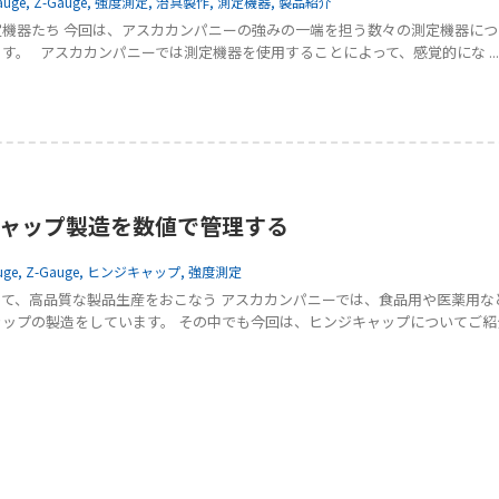
auge
,
Z-Gauge
,
強度測定
,
治具製作
,
測定機器
,
製品紹介
機器たち 今回は、アスカカンパニーの強みの一端を担う数々の測定機器につ
す。 アスカカンパニーでは測定機器を使用することによって、感覚的にな ...
ャップ製造を数値で管理する
uge
,
Z-Gauge
,
ヒンジキャップ
,
強度測定
て、高品質な製品生産をおこなう アスカカンパニーでは、食品用や医薬用な
ップの製造をしています。 その中でも今回は、ヒンジキャップについてご紹