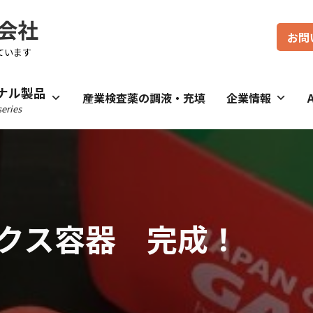
会社
お問
ています
ナル製品
産業検査薬の調液・充填
企業情報
eries
クス容器 完成！