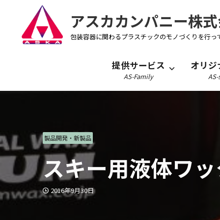
アスカカンパニー株式
包装容器に関わるプラスチックのモノづくりを行っ
提供サービス
オリジ
AS-Family
AS-s
製品開発・新製品
スキー用液体ワッ
2016年9月30日