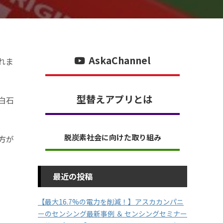
AskaChannel
れま
型替えアプリとは
白石
脱炭素社会に向けた取り組み
方が
最近の投稿
【最大16.7%の電力を削減！】アスカカンパニ
ーのセンシング最新事例 ＆ センシングセミナー