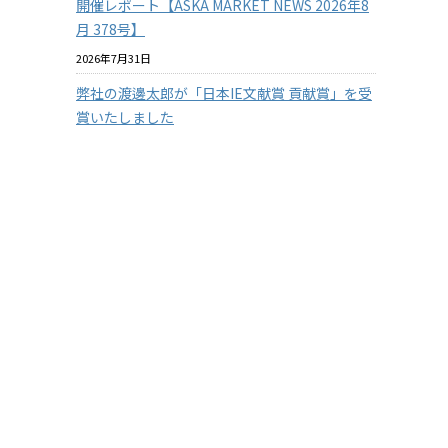
開催レポート【ASKA MARKET NEWS 2026年8
月 378号】
2026年7月31日
弊社の渡邊太郎が「日本IE文献賞 貢献賞」を受
賞いたしました
2026年7月29日
【従業員の安全を守る】3つの防衛ラインで挑
む！徹底したクマ対策
2026年7月29日
【兵庫県の企業様限定】アスカカンパニーの有
料セミナーを無料で体験 2026年度版
2026年7月22日
『温室効果ガス排出量の見える化』に挑戦！
その１
2026年7月15日