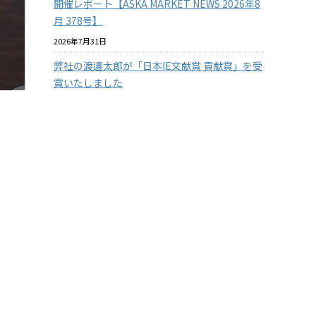
開催レポート【ASKA MARKET NEWS 2026年8
月 378号】
2026年7月31日
弊社の渡邊太郎が「日本IE文献賞 貢献賞」を受
賞いたしました
2026年7月29日
【従業員の安全を守る】3つの防衛ラインで挑
む！徹底したクマ対策
2026年7月29日
【兵庫県の企業様限定】アスカカンパニーの有
料セミナーを無料で体験 2026年度版
2026年7月22日
『温室効果ガス排出量の見える化』に挑戦！
その１
2026年7月15日