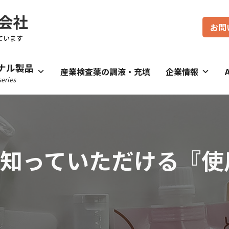
会社
お問
ています
ナル製品
産業検査薬の調液・充填
企業情報
eries
り知っていただける『使