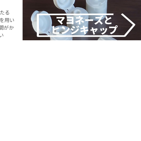
わたる
画を用い
間がか
い
た。
Instagramに実際に投稿されたもの