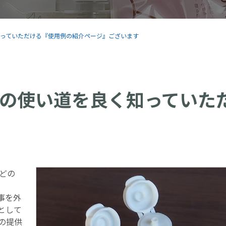
知っていただける『使用例の紹介ページ』ございます
の使い道を良く知っていた
などの
記事を外
として
の提供