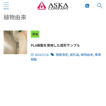
HOME
>
植物由来
植物由来
環境
PLA樹脂を使用した成形サンプル
2022/5/18
強度測定
,
成形品
,
植物由来
,
環境
樹脂