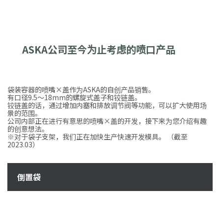
ASKA公司至今为止考虑的喷口产品
袋装容器的喷嘴×盖作为ASKA的自创产品销售。
有口径9.5～18mm的螺旋式盖子和铰链盖。
铰链盖的话，通过增加内塞和排放调节阀等功能，可以扩大使用场
景的范围。
公司内部正在进行有意思的喷嘴×盖的开发，接下来为您介绍有趣
的创意想法。
※对于袋子支架，我们正在加快生产快速开发模具。 （截至
2023.03）
倒置袋