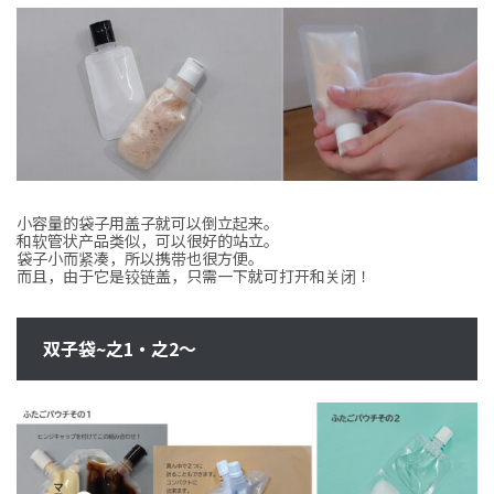
小容量的袋子用盖子就可以倒立起来。
和软管状产品类似，可以很好的站立。
袋子小而紧凑，所以携带也很方便。
而且，由于它是铰链盖，只需一下就可打开和关闭！
双子袋~之1・之2～