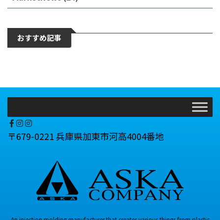
おすすめ記事
〒679-0221 兵庫県加東市河高4004番地
An injection molding manufacturer that creates various things from plastic