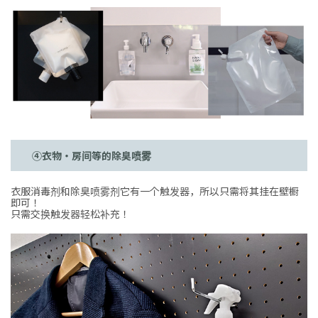
④衣物・房间等的除臭喷雾
衣服消毒剂和除臭喷雾剂它有一个触发器，所以只需将其挂在壁橱
即可！
只需交换触发器轻松补充！