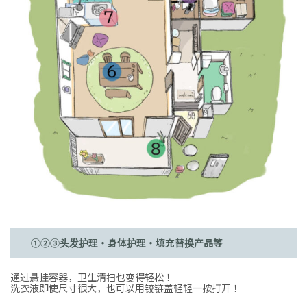
①②③头发护理・身体护理・填充替换产品等
通过悬挂容器，卫生清扫也变得轻松！
洗衣液即使尺寸很大，也可以用铰链盖轻轻一按打开！