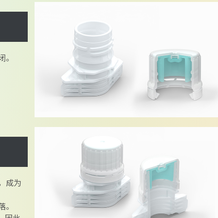
闭。
，成为
落。
，因此