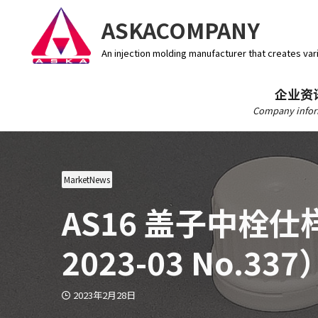
ASKACOMPANY
An injection molding manufacturer that creates var
企业资
Company infor
MarketNews
AS16 盖子中栓仕样
2023-03 No.337
2023年2月28日