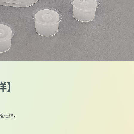
样】
中栓仕样。