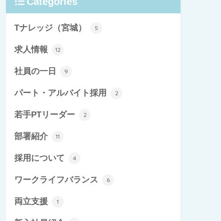
Categories
Tナレッジ（宮城）
5
求人情報
12
社員の一日
9
パート・アルバイト採用
2
若手PTリーダー
2
部署紹介
11
採用について
4
ワークライフバランス
6
両立支援
1