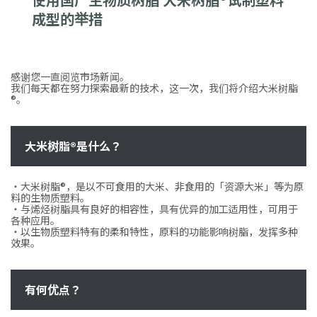
成型的举措
感谢您一直阅览市场新闻。
我们每天都在努力探索最新的技术，这一次，我们将介绍大米树脂
®。
大米树脂®是什么？
・大米树脂®，是以不可食用的大米、非食用的「资源大米」等为原
料的生物质塑料。
・与烯烃树脂具有良好的相容性，具有优异的加工适用性，可用于
各种应用。
・以生物质塑料特有的柔和特性，原料的功能影响树脂，发挥多种
效果。
有何优点？